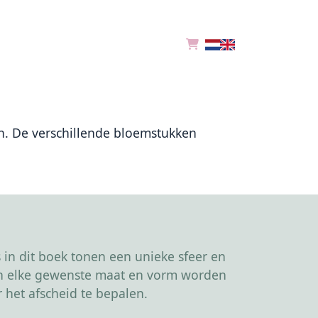
. De verschillende bloemstukken
in dit boek tonen een unieke sfeer en
kan elke gewenste maat en vorm worden
 het afscheid te bepalen.